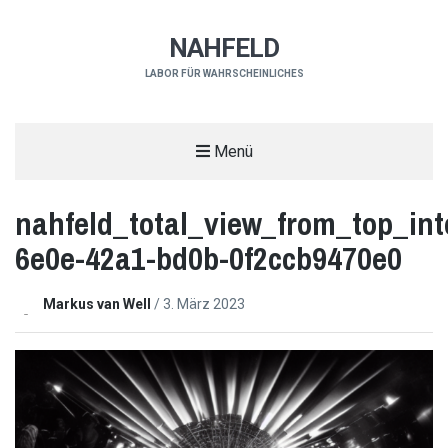
NAHFELD
LABOR FÜR WAHRSCHEINLICHES
Menü
nahfeld_total_view_from_top_int
6e0e-42a1-bd0b-0f2ccb9470e0
Markus van Well
/
3. März 2023