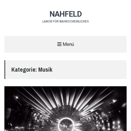
NAHFELD
LABOR FÜR WAHRSCHEINLICHES
Menü
Kategorie:
Musik